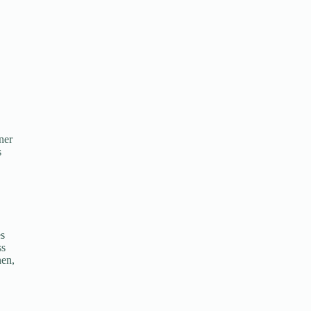
ner
s
es
ss
nen,