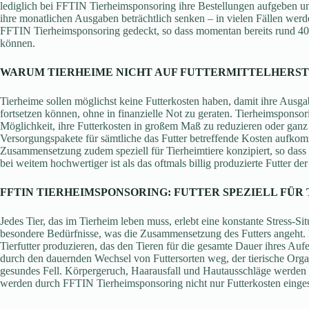
lediglich bei FFTIN Tierheimsponsoring ihre Bestellungen aufgeben un
ihre monatlichen Ausgaben beträchtlich senken – in vielen Fällen we
FFTIN Tierheimsponsoring gedeckt, so dass momentan bereits rund 40.
können.
WARUM TIERHEIME NICHT AUF FUTTERMITTELHERST
Tierheime sollen möglichst keine Futterkosten haben, damit ihre Ausga
fortsetzen können, ohne in finanzielle Not zu geraten. Tierheimsponsori
Möglichkeit, ihre Futterkosten in großem Maß zu reduzieren oder gan
Versorgungspakete für sämtliche das Futter betreffende Kosten aufk
Zusammensetzung zudem speziell für Tierheimtiere konzipiert, so dass 
bei weitem hochwertiger ist als das oftmals billig produzierte Futter der
FFTIN TIERHEIMSPONSORING: FUTTER SPEZIELL FÜR
Jedes Tier, das im Tierheim leben muss, erlebt eine konstante Stress-Si
besondere Bedürfnisse, was die Zusammensetzung des Futters angeht.
Tierfutter produzieren, das den Tieren für die gesamte Dauer ihres Auf
durch den dauernden Wechsel von Futtersorten weg, der tierische Organ
gesundes Fell. Körpergeruch, Haarausfall und Hautausschläge werden red
werden durch FFTIN Tierheimsponsoring nicht nur Futterkosten eingesp