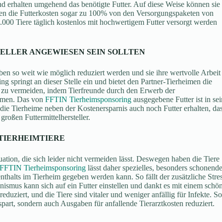
d erhalten umgehend das benötigte Futter. Auf diese Weise können sie
rden die Futterkosten sogar zu 100% von den Versorgungspaketen von
000 Tiere täglich kostenlos mit hochwertigem Futter versorgt werden
ELLER ANGEWIESEN SEIN SOLLTEN
ben so weit wie möglich reduziert werden und sie ihre wertvolle Arbeit
ng springt an dieser Stelle ein und bietet den Partner-Tierheimen die
z zu vermeiden, indem Tierfreunde durch den Erwerb der
ommen. Das von
FFTIN Tierheimsponsoring
ausgegebene Futter ist in sei
die Tierheime neben der Kostenersparnis auch noch Futter erhalten, da
 großen Futtermittelhersteller.
 TIERHEIMTIERE
tuation, die sich leider nicht vermeiden lässt. Deswegen haben die Tiere
FFTIN Tierheimsponsoring
lässt daher spezielles, besonders schonend
enthalts im Tierheim gegeben werden kann. So fällt der zusätzliche Stre
ismus kann sich auf ein Futter einstellen und dankt es mit einem schö
uziert, und die Tiere sind vitaler und weniger anfällig für Infekte. So
art, sondern auch Ausgaben für anfallende Tierarztkosten reduziert.