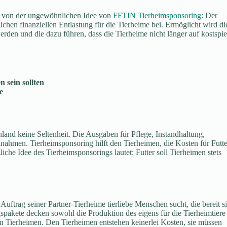
en von der ungewöhnlichen Idee von
FFTIN Tierheimsponsoring
: Der
tlichen finanziellen Entlastung für die Tierheime bei. Ermöglicht wird di
en und die dazu führen, dass die Tierheime nicht länger auf kostspie
 sein sollten
e
land keine Seltenheit. Die Ausgaben für Pflege, Instandhaltung,
innahmen. Tierheimsponsoring hilft den Tierheimen, die Kosten für Futte
iche Idee des Tierheimsponsorings lautet: Futter soll Tierheimen stets
Auftrag seiner Partner-Tierheime tierliebe Menschen sucht, die bereit s
spakete decken sowohl die Produktion des eigens für die Tierheimtiere
en Tierheimen. Den Tierheimen entstehen keinerlei Kosten, sie müssen